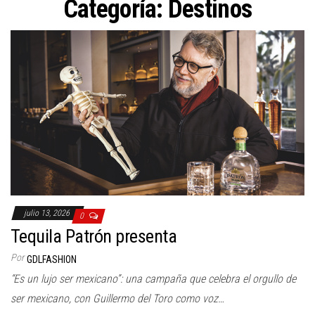
Categoría:
Destinos
julio 13, 2026
0
Tequila Patrón presenta
Por
GDLFASHION
“Es un lujo ser mexicano”: una campaña que celebra el orgullo de
ser mexicano, con Guillermo del Toro como voz…