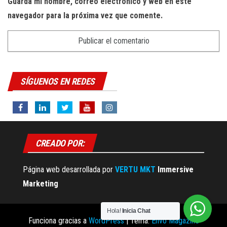
Guarda mi nombre, correo electrónico y web en este
navegador para la próxima vez que comente.
SÍGUENOS EN REDES
CREADO POR:
Página web desarrollada por
VERTU MKT
Immersive
Marketing
Hola!
Inicia Chat
Funciona gracias a
WordPress
|
Tema:
Envo Magazine