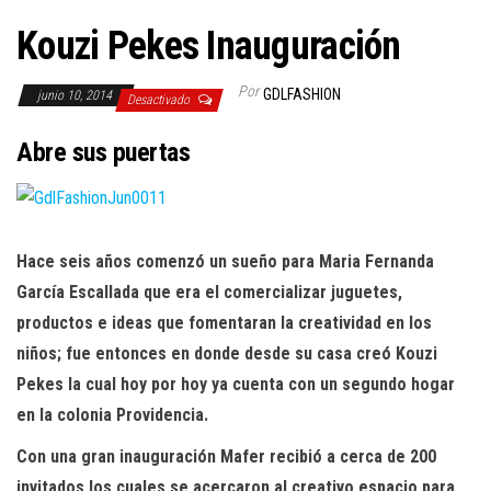
Kouzi Pekes Inauguración
Por
GDLFASHION
junio 10, 2014
Desactivado
Abre sus puertas
H
ace seis años comenzó un sueño para Maria
Fernanda
García Escallada que era el
comercializar juguetes,
productos e ideas
que fomentaran la creatividad en los
niños; fue
entonces en donde desde su casa creó Kouzi
Pekes
la cual hoy por hoy ya cuenta con un segundo
hogar
en la colonia Providencia.
Con una gran inauguración Mafer recibió a
cerca de 200
invitados los cuales se acercaron al
creativo espacio para