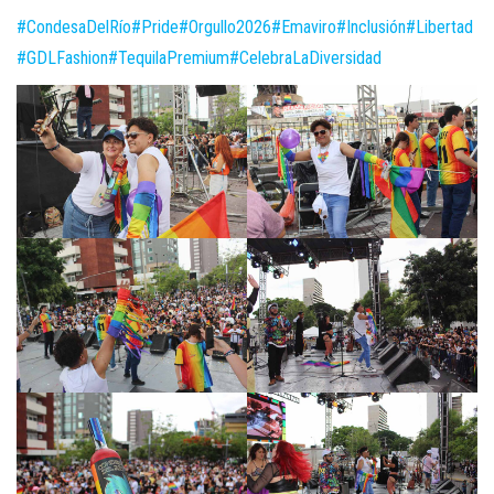
#CondesaDelRío
#Pride
#Orgullo2026
#Emaviro
#Inclusión
#Libertad
#GDLFashion
#TequilaPremium
#CelebraLaDiversidad