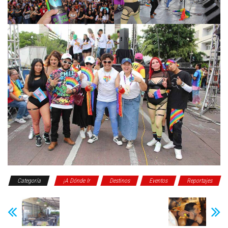
Categoría
¡A Dónde Ir
Destinos
Eventos
Reportajes