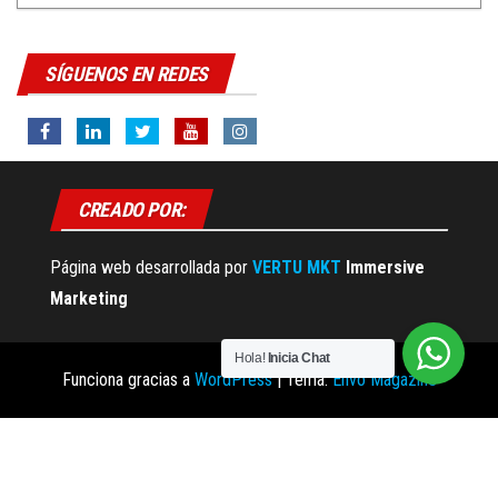
SÍGUENOS EN REDES
CREADO POR:
Página web desarrollada por
VERTU MKT
Immersive
Marketing
Hola!
Inicia Chat
Funciona gracias a
WordPress
|
Tema:
Envo Magazine