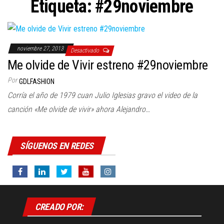
Etiqueta:
#29noviembre
noviembre 27, 2013
Desactivado
Me olvide de Vivir estreno #29noviembre
Por
GDLFASHION
Corría el año de 1979 cuan Julio Iglesias gravo el video de la
canción «Me olvide de vivir» ahora Alejandro…
SÍGUENOS EN REDES
CREADO POR: