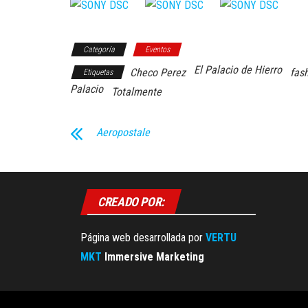
Categoría
Eventos
El Palacio de Hierro
Checo Perez
fas
Etiquetas
Palacio
Totalmente
Aeropostale
CREADO POR:
Página web desarrollada por
VERTU
MKT
Immersive Marketing