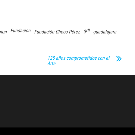
Fundacion
gdl
hion
Fundación Checo Pérez
guadalajara
125 años comprometidos con el
Arte