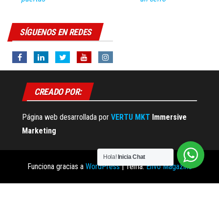
SÍGUENOS EN REDES
CREADO POR:
Página web desarrollada por
VERTU MKT
Immersive
Marketing
Hola!
Inicia Chat
Funciona gracias a
WordPress
|
Tema:
Envo Magazine